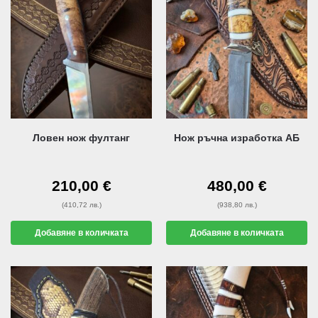
Ловен нож фултанг
Нож ръчна изработка АБ
210,00
€
480,00
€
(410,72 лв.)
(938,80 лв.)
Добавяне в количката
Добавяне в количката