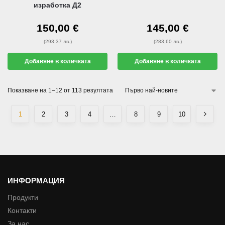
изработка Д2
150,00
€
145,00
€
(293,37 лв.)
(283,60 лв.)
Добавяне в количката
Добавяне в количката
Показване на 1–12 от 113 резултата
1
2
3
4
…
8
9
10
ИНФОРМАЦИЯ
Продукти
Контакти
За нас