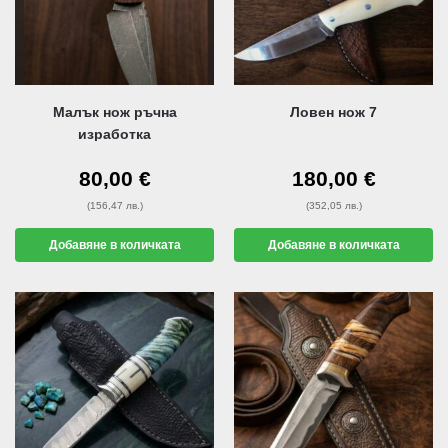
Малък нож ръчна
Ловен нож 7
изработка
80,00
€
180,00
€
(156,47 лв.)
(352,05 лв.)
Добавяне в количката
Добавяне в количката