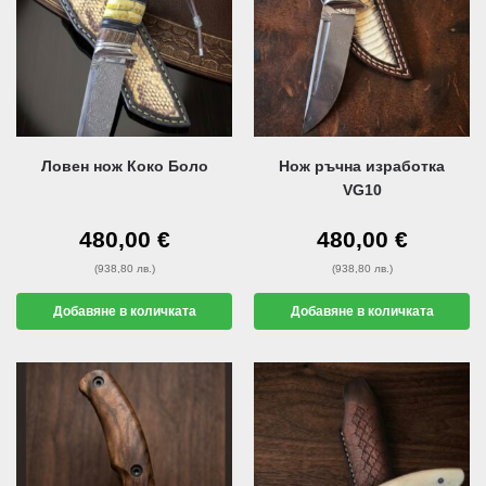
Ловен нож Коко Боло
Нож ръчна изработка
VG10
480,00
€
480,00
€
(938,80 лв.)
(938,80 лв.)
Добавяне в количката
Добавяне в количката