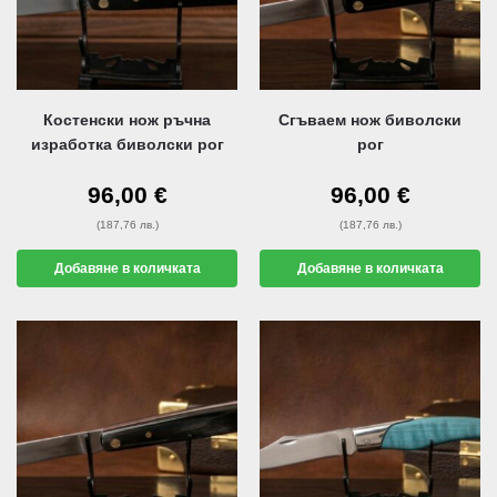
Костенски нож ръчна
Сгъваем нож биволски
изработка биволски рог
рог
96,00
€
96,00
€
(187,76 лв.)
(187,76 лв.)
Добавяне в количката
Добавяне в количката