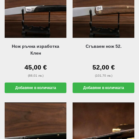
Нож ръчна изработка
Сгъваем нож 52.
Клен
45,00
€
52,00
€
(88,01 лв.)
(101,70 лв.)
Добавяне в количката
Добавяне в количката