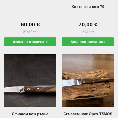
Костенски нож 70
60,00
€
70,00
€
(117,35 лв.)
(136,91 лв.)
Добавяне в количката
Добавяне в количката
Сгъваем нож ръчна
Сгъваем нож Орех Т5МОS